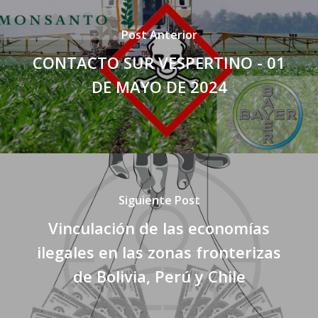
Post Anterior
CONTACTO SUR VESPERTINO - 01
DE MAYO DE 2024
Siguiente Post
Vinculación de las economías
ilegales en las zonas fronterizas
de Bolivia, Perú y Chile