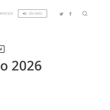
search
RVICIOS
EN VIVO
al
yo 2026