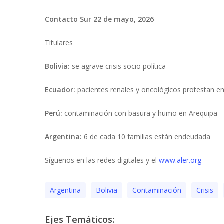
Presiona "ENTER" para buscar o "ESC" para cerrar
Contacto Sur 22 de mayo, 2026
Titulares
Bolivia:
se agrave crisis socio política
Ecuador:
pacientes renales y oncológicos protestan 
Perú:
contaminación con basura y humo en Arequipa
Argentina:
6 de cada 10 familias están endeudada
Síguenos en las redes digitales y el
www.aler.org
Argentina
Bolivia
Contaminación
Crisis
Ejes Temáticos: