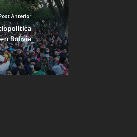
Post Anterior
iopolítica
en Bolivia