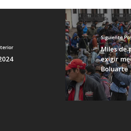
Siguiente Po
terior
Miles de 
2024
exigir me
Boluarte