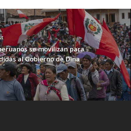
st
peruanos se movilizan para
didas al Gobierno de Dina