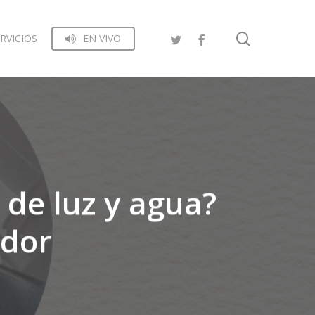
search
RVICIOS
EN VIVO
 de luz y agua?
ador