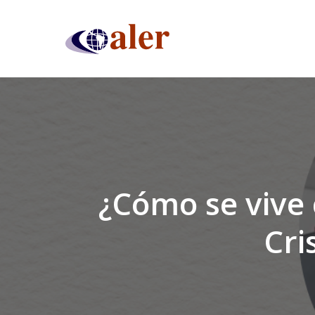
Skip
to
main
content
¿Cómo se vive 
Cri