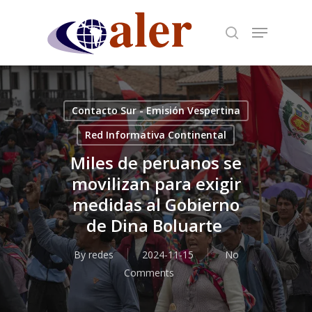
Skip
to
main
content
Contacto Sur - Emisión Vespertina
Red Informativa Continental
Miles de peruanos se
movilizan para exigir
medidas al Gobierno
de Dina Boluarte
By
redes
2024-11-15
No
Comments