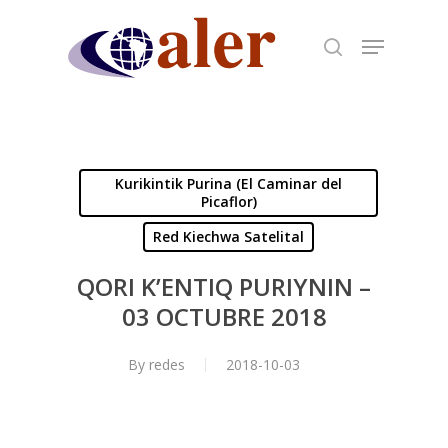
Skip
to
main
content
Kurikintik Purina (El Caminar del
Picaflor)
Red Kiechwa Satelital
QORI K’ENTIQ PURIYNIN –
03 OCTUBRE 2018
By
redes
2018-10-03