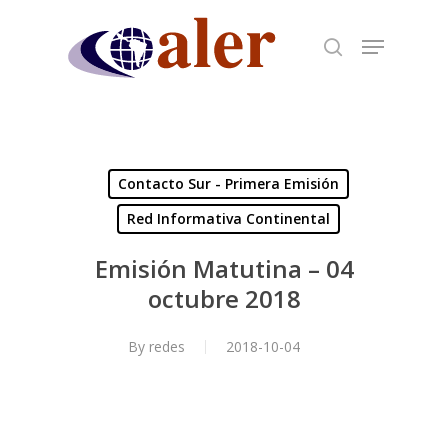
Skip
to
main
content
Contacto Sur - Primera Emisión
Red Informativa Continental
Emisión Matutina – 04
octubre 2018
By
redes
2018-10-04