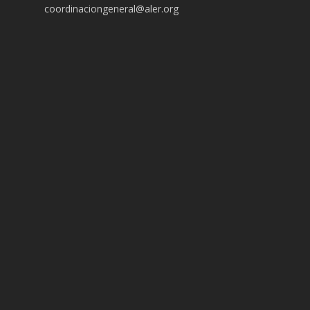
coordinaciongeneral@aler.org