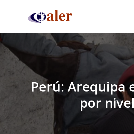
Skip
to
main
content
Perú: Arequipa 
por nive