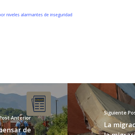
or niveles alarmantes de inseguridad
Siguiente Po
Post Anterior
La migrac
y pensar de
la migrac