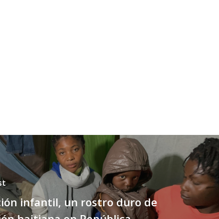
st
ión infantil, un rostro duro de
ión haitiana en República