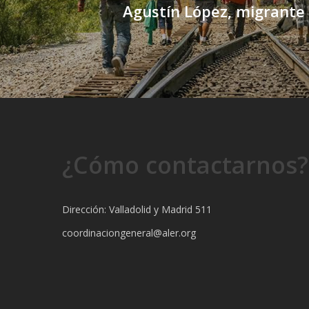
Agustín López, migrante
¿Cómo contactarnos?
Dirección: Valladolid y Madrid 511
coordinaciongeneral@aler.org