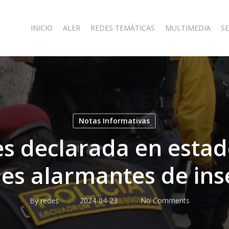
INICIO
ALER
REDES TEMÁTICAS
MULTIMEDIA
SE
Notas Informativas
es declarada en esta
les alarmantes de in
By
redes
2024-04-23
No Comments