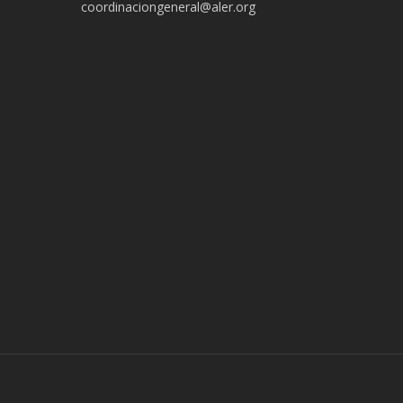
coordinaciongeneral@aler.org