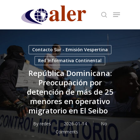
Skip
to
main
content
Contacto Sur - Emisión Vespertina
Red Informativa Continental
República Dominicana:
Preocupación por
detención de más de 25
menores en operativo
migratorio en El Seibo
By
redes
2026-01-14
No
Comments