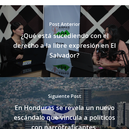
Post Anterior
¿Qué está sucediendo con el
derecho a la libre expresión en El
Salvador?
Siguiente Post
En Honduras se revela un nuevo
escándalo que vincula a políticos
con narcotraficantes