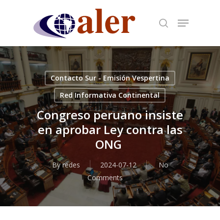
Skip
to
main
content
Contacto Sur - Emisión Vespertina
Red Informativa Continental
Congreso peruano insiste
en aprobar Ley contra las
ONG
By
redes
2024-07-12
No
Comments