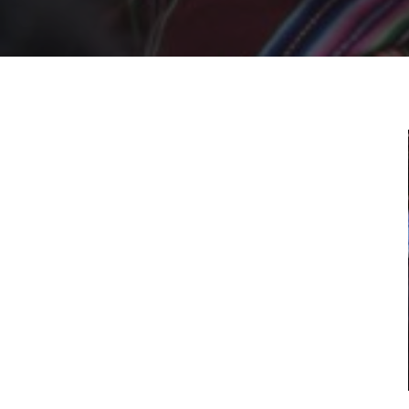
Presiona "ENTER" para buscar o "ESC" para cerrar