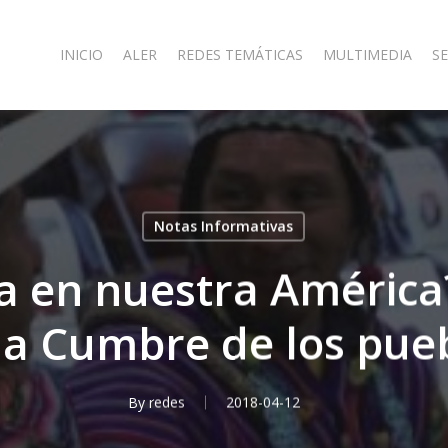
INICIO
ALER
REDES TEMÁTICAS
MULTIMEDIA
SE
Notas Informativas
a en nuestra América
la Cumbre de los pue
By
redes
2018-04-12