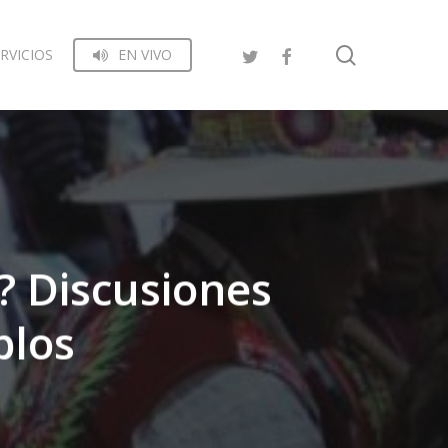
search
RVICIOS
EN VIVO
? Discusiones
blos