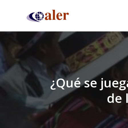
Skip
to
main
content
¿Qué se jueg
de 