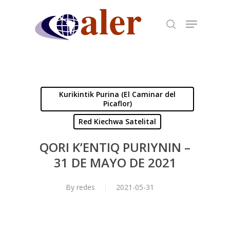
Skip
to
main
content
Kurikintik Purina (El Caminar del
Picaflor)
Red Kiechwa Satelital
QORI K’ENTIQ PURIYNIN –
31 DE MAYO DE 2021
By
redes
2021-05-31