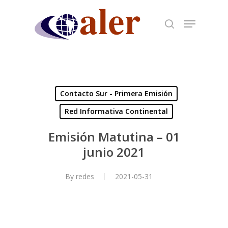
Skip
to
main
content
Contacto Sur - Primera Emisión
Red Informativa Continental
Emisión Matutina – 01
junio 2021
By
redes
2021-05-31