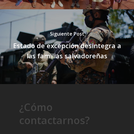
Siguiente Post
Estado de excepción desintegra a
las familias salvadoreñas
¿Cómo
contactarnos?