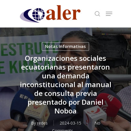
Skip
to
main
content
Notas Informativas
Organizaciones sociales
ecuatorianas presentaron
una demanda
inconstitucional al manual
de consulta previa
presentado por Daniel
Noboa
By
redes
2024-03-15
No
Comments