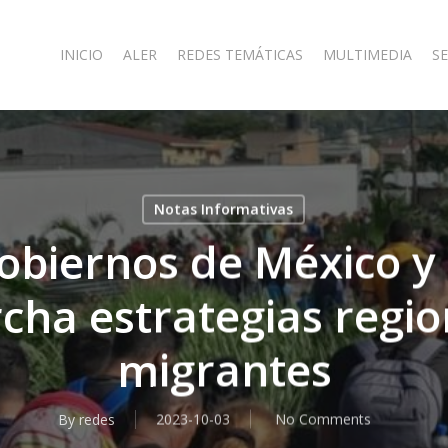
INICIO
ALER
REDES TEMÁTICAS
MULTIMEDIA
SE
Notas Informativas
gobiernos de México 
ha estrategias regio
migrantes
By
redes
2023-10-03
No Comments