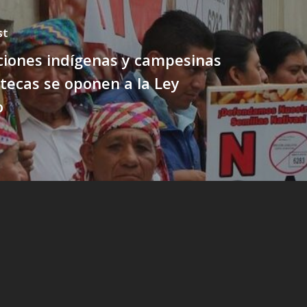
st
ciones indígenas y campesinas
ecas se oponen a la Ley
o