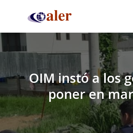
Skip
to
main
content
OIM instó a los 
poner en marc