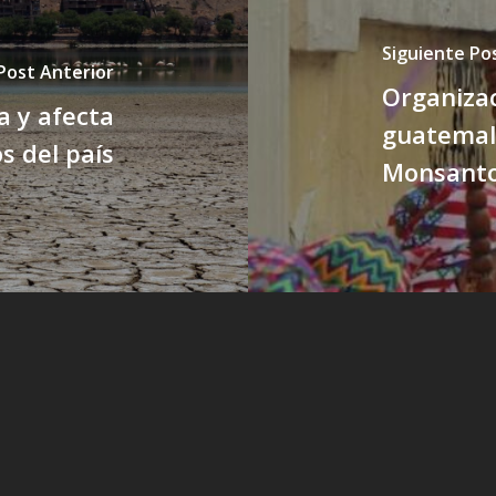
Siguiente Po
Post Anterior
Organiza
a y afecta
guatemalt
s del país
Monsant