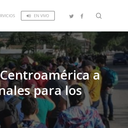
search
RVICIOS
EN VIVO
y Centroamérica a
nales para los