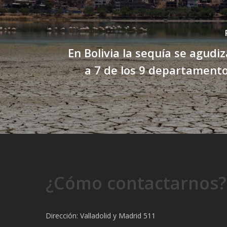
En Bolivia la sequía se agudiz
a 7 de los 9 departamento
¿Cómo contactarnos?
Dirección: Valladolid y Madrid 511