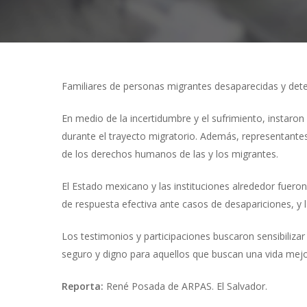
Familiares de personas migrantes desaparecidas y deteni
En medio de la incertidumbre y el sufrimiento, instaro
Presiona "ENTER" para buscar o "ESC" para cerrar
durante el trayecto migratorio. Además, representantes
de los derechos humanos de las y los migrantes.
El Estado mexicano y las instituciones alrededor fuero
de respuesta efectiva ante casos de desapariciones, y la
Los testimonios y participaciones buscaron sensibilizar
seguro y digno para aquellos que buscan una vida mejo
Reporta:
René Posada de ARPAS. El Salvador.