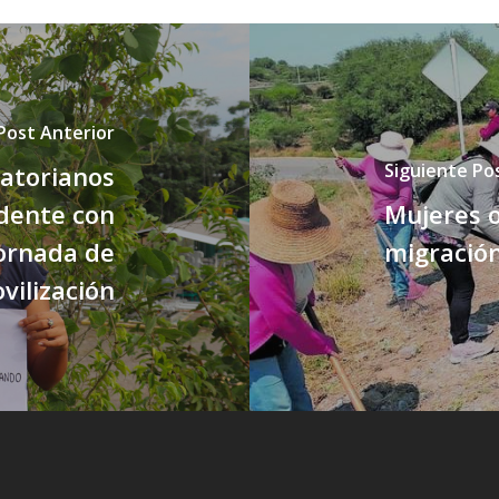
Post Anterior
Siguiente Po
uatorianos
idente con
Mujeres o
ornada de
migració
vilización