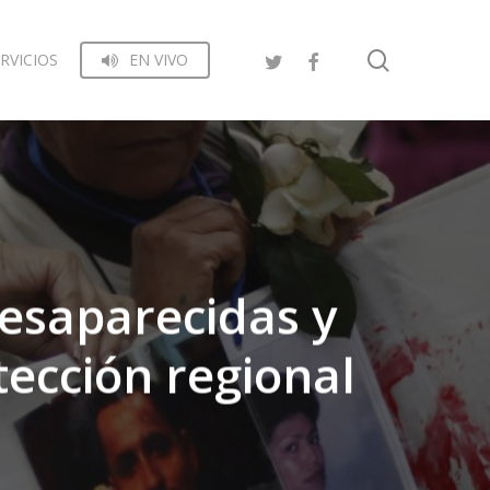
search
RVICIOS
EN VIVO
esaparecidas y
tección regional