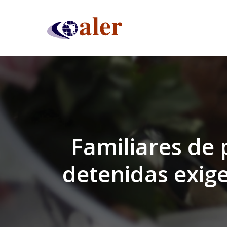
Skip
to
main
content
Familiares de
detenidas exige