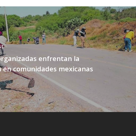
st
rganizadas enfrentan la
n en comunidades mexicanas