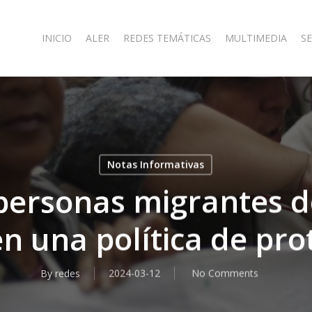
INICIO
ALER
REDES TEMÁTICAS
MULTIMEDIA
SE
Notas Informativas
 personas migrantes d
n una política de pro
By
redes
2024-03-12
No Comments