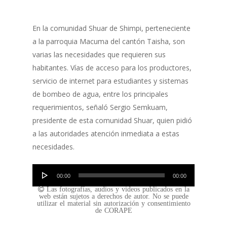
En la comunidad Shuar de Shimpi, perteneciente
a la parroquia Macuma del cantón Taisha, son
varias las necesidades que requieren sus
habitantes. Vías de acceso para los productores,
servicio de internet para estudiantes y sistemas
de bombeo de agua, entre los principales
requerimientos, señaló Sergio Semkuam,
presidente de esta comunidad Shuar, quien pidió
a las autoridades atención inmediata a estas
necesidades.
Reproductor
00:00
00:00
de
Las fotografías, audios y videos publicados en la
audio
web están sujetos a derechos de autor. No se puede
utilizar el material sin autorización y consentimiento
de CORAPE