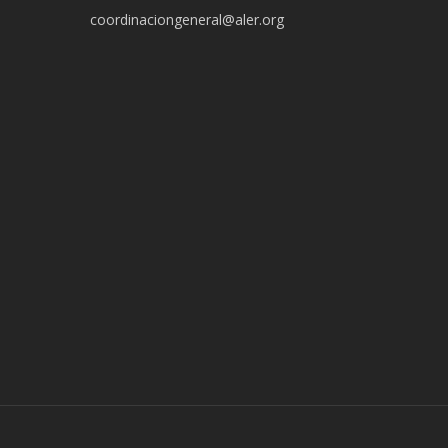
coordinaciongeneral@aler.org