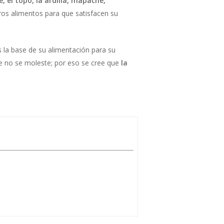
, el topo, la ardilla, mapache,
os alimentos para que satisfacen su
s la base de su alimentación para su
que no se moleste; por eso se cree que
la