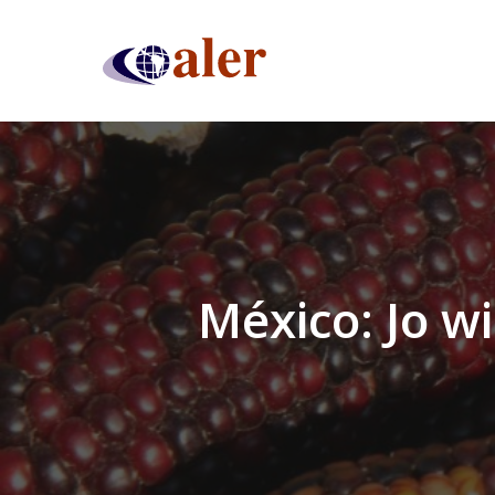
Skip
to
main
content
México: Jo wi