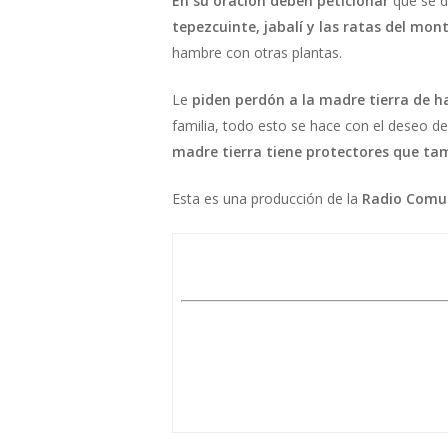
En su oración deben peticionar
que se d
tepezcuinte, jabalí y las ratas del mon
hambre con otras plantas.
Le
piden perdón a la madre tierra de ha
familia, todo esto se hace con el deseo d
madre tierra tiene protectores que ta
Esta es una producción de la
Radio Comun