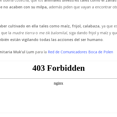
é buena cosecha, que los
animales silvestres tales como el zanate
te no acaben con su milpa,
además piden que vayan a encontrar otr
ber cultivado en ella tales como maíz, frijol, calabaza
, ya que e
e que la
madre tierra
o
me tik balomilal
, siga dando frijol y maíz y 
mbién están vigilando todas las acciones del ser humano
.
itaria Muk’ul Lum
para la
Red de Comunicadores Boca de Polen