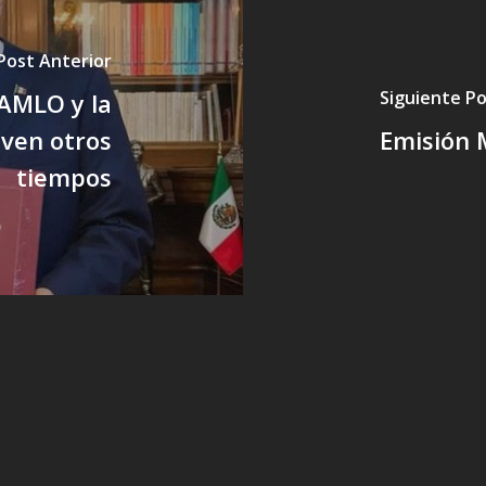
Post Anterior
Siguiente P
 AMLO y la
iven otros
Emisión 
tiempos