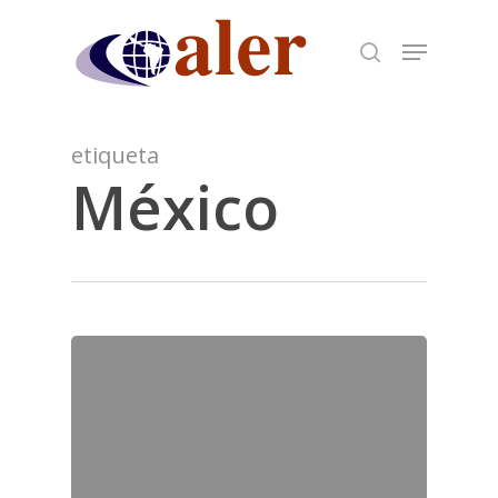
Skip
to
main
content
etiqueta
México