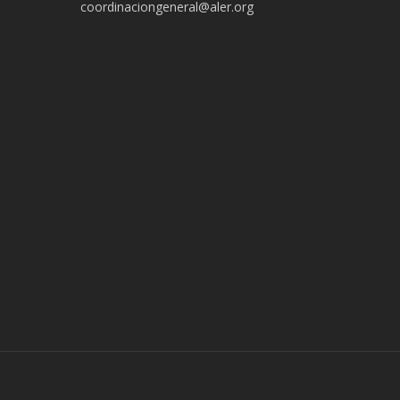
coordinaciongeneral@aler.org