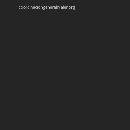
coordinaciongeneral@aler.org