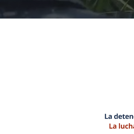
Presiona "ENTER" para buscar o "ESC" para cerrar