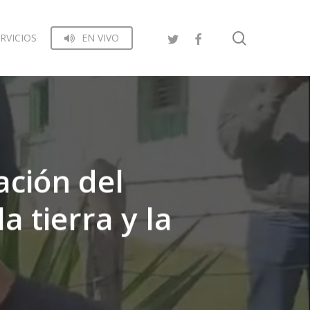
search
RVICIOS
EN VIVO
ación del
a tierra y la