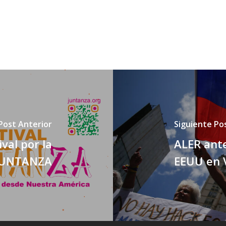
Post Anterior
Siguiente Po
ival por la
ALER ante
 JUNTANZA
EEUU en 