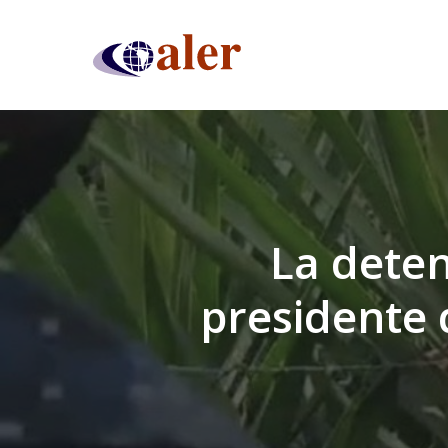
Skip
to
main
content
La deten
presidente d