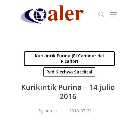
Skip
to
main
content
Kurikintik Purina (El Caminar del
Picaflor)
Red Kiechwa Satelital
Kurikintik Purina – 14 julio
2016
By
admin
2016-07-22