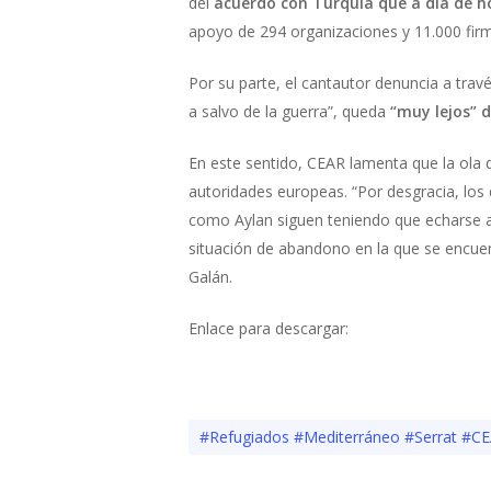
del
acuerdo con Turquía que a día de h
apoyo de 294 organizaciones y 11.000 fir
Por su parte, el cantautor denuncia a trav
a salvo de la guerra”, queda
“muy lejos” d
En este sentido, CEAR lamenta que la ola d
autoridades europeas. “Por desgracia, lo
como Aylan siguen teniendo que echarse 
situación de abandono en la que se encuent
Galán.
Enlace para descargar:
#Refugiados #Mediterráneo #Serrat #C