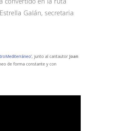
 convertido en la ruta
trella Galán, secretaria
roMediterráneo’
, junto al cantautor
Joan
áneo de forma constante y con