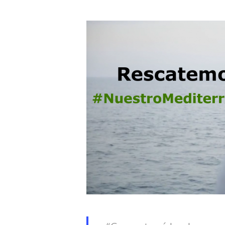
Presiona "ENTER" para buscar o "ESC" para cerrar