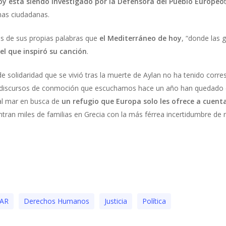
oy está siendo investigado por la Defensora del Pueblo Europeo
mas ciudadanas.
és de sus propias palabras que
el Mediterráneo de hoy
, “donde las 
el que inspiró su canción
.
e solidaridad que se vivió tras la muerte de Aylan no ha tenido corre
s discursos de conmoción que escuchamos hace un año han quedado e
al mar en busca de
un refugio que Europa solo les ofrece a cuen
ran miles de familias en Grecia con la más férrea incertidumbre de n
EAR
Derechos Humanos
Justicia
Polí­tica