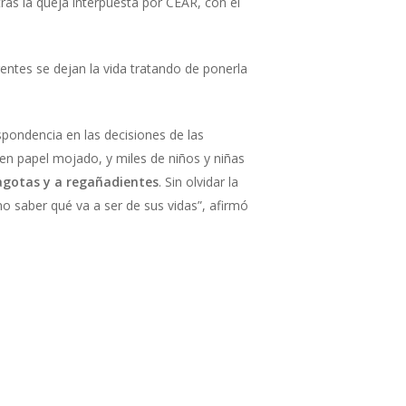
tras la queja interpuesta por CEAR, con el
gentes se dejan la vida tratando de ponerla
spondencia en las decisiones de las
n papel mojado, y miles de niños y niñas
tagotas y a regañadientes
. Sin olvidar la
o saber qué va a ser de sus vidas”, afirmó