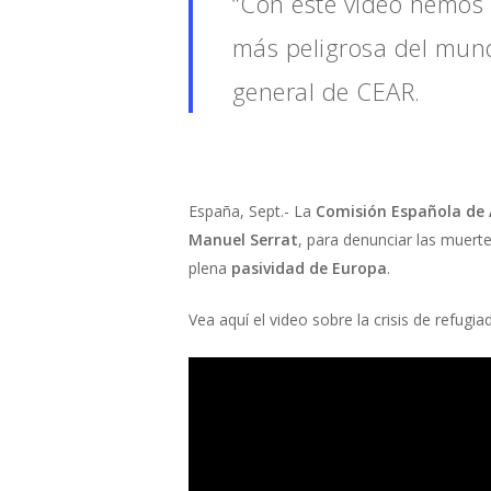
“Con este vídeo hemos 
más peligrosa del mund
general de CEAR.
España, Sept.- La
Comisión Española de 
Manuel Serrat
, para denunciar las muert
plena
pasividad de Europa
.
Vea aquí el video sobre la crisis de refugi