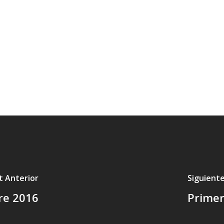
t Anterior
Siguient
re 2016
Primer