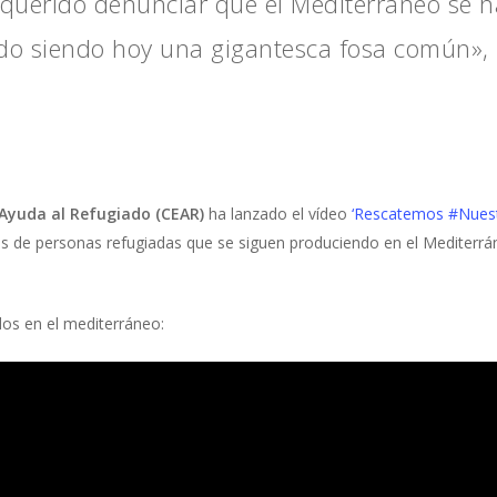
querido denunciar que el Mediterráneo se ha
o siendo hoy una gigantesca fosa común», Es
Ayuda al Refugiado (CEAR)
ha lanzado el vídeo
‘Rescatemos #Nuest
es de personas refugiadas que se siguen produciendo en el Mediterr
ados en el mediterráneo: