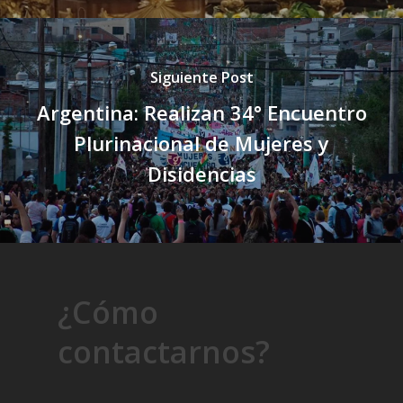
Siguiente Post
Argentina: Realizan 34° Encuentro
Plurinacional de Mujeres y
Disidencias
¿Cómo
contactarnos?