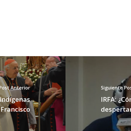
Post Anterior
Siguiente Po
 indígenas
IRFA: ¿Có
 Francisco
despertar