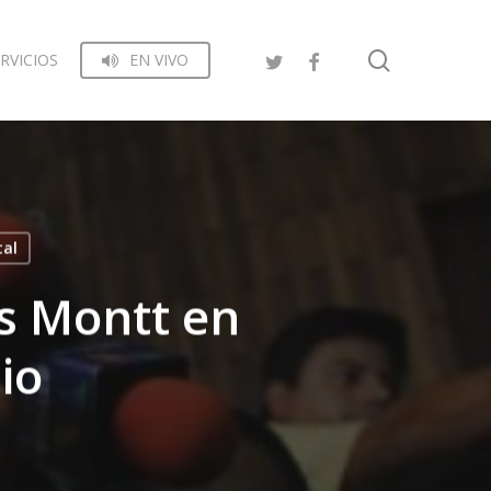
search
RVICIOS
EN VIVO
tal
s Montt en
io