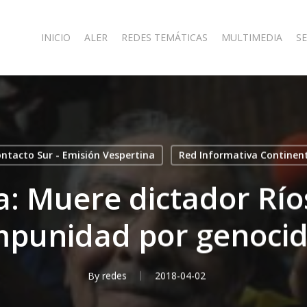
INICIO
ALER
REDES TEMÁTICAS
MULTIMEDIA
SE
ntacto Sur - Emisión Vespertina
Red Informativa Continen
: Muere dictador Río
mpunidad por genocid
By
redes
2018-04-02