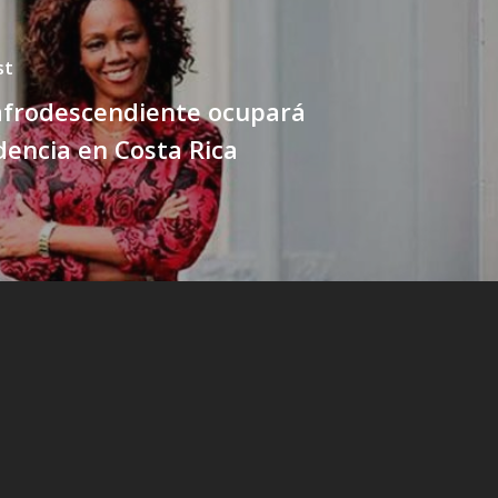
st
afrodescendiente ocupará
dencia en Costa Rica