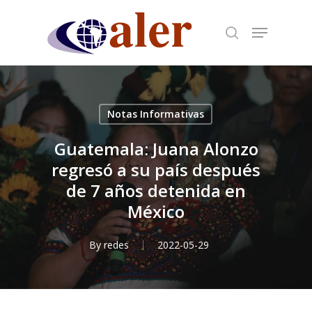
Skip
to
main
content
Notas Informativas
Guatemala: Juana Alonzo
regresó a su país después
de 7 años detenida en
México
By
redes
2022-05-29