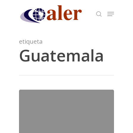
Skip
to
main
content
etiqueta
Guatemala