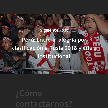
Siguiente Post
Perú: Entre la alegría por
clasificación a Rusia 2018 y crisis
institucional
¿Cómo
contactarnos?