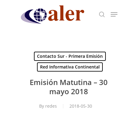
Skip
to
main
content
Contacto Sur - Primera Emisión
Red Informativa Continental
Emisión Matutina – 30
mayo 2018
By
redes
2018-05-30