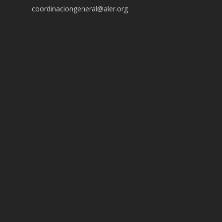
coordinaciongeneral@aler.org