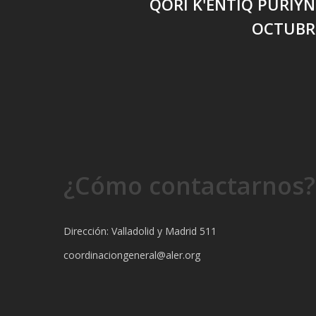
QORI K'ENTIQ PURIYNI
OCTUBRE
¿Cómo contactarnos?
Dirección: Valladolid y Madrid 511
coordinaciongeneral@aler.org