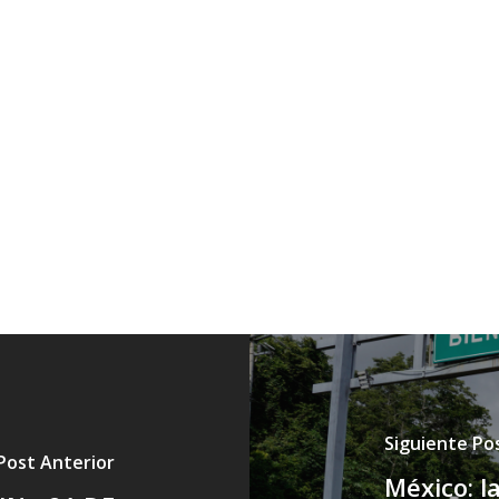
Siguiente Po
Post Anterior
México: l