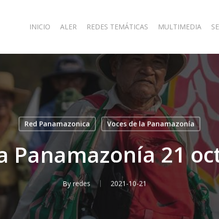
INICIO
ALER
REDES TEMÁTICAS
MULTIMEDIA
SE
Red Panamazonica
Voces de la Panamazonía
la Panamazonía 21 oc
By
redes
2021-10-21