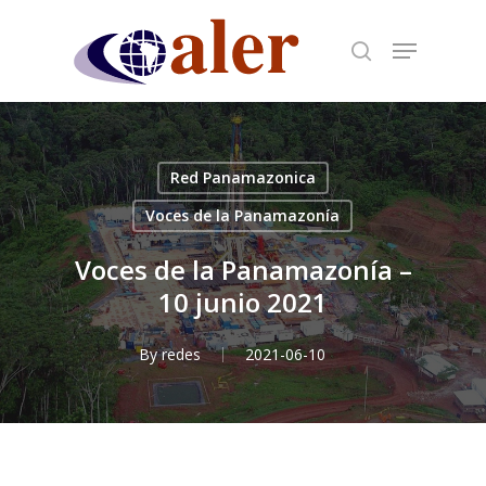
Skip
to
main
content
Red Panamazonica
Voces de la Panamazonía
Voces de la Panamazonía –
10 junio 2021
By
redes
2021-06-10