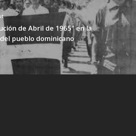
st
ución de Abril de 1965" en la
del pueblo dominicano