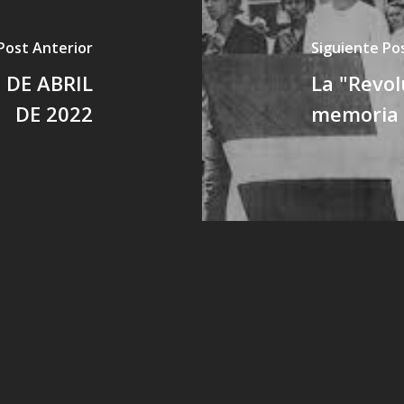
Post Anterior
Siguiente Po
 DE ABRIL
La "Revol
DE 2022
memoria 