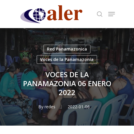
Skip
to
main
content
Red Panamazonica
Voces de la Panamazonía
VOCES DE LA
PANAMAZONIA 06 ENERO
2022
By
redes
2022-01-06