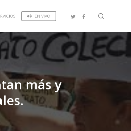
search
RVICIOS
EN VIVO
ntan más y
les.