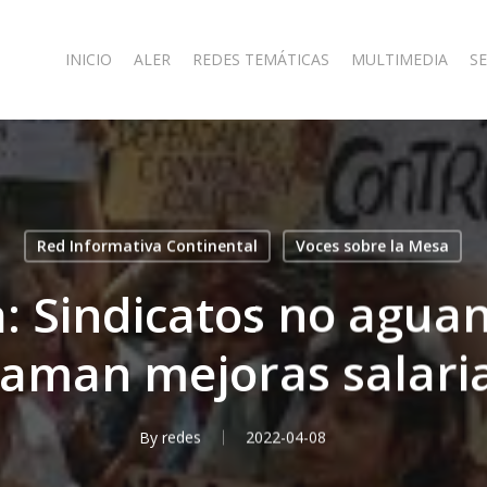
INICIO
ALER
REDES TEMÁTICAS
MULTIMEDIA
SE
Red Informativa Continental
Voces sobre la Mesa
: Sindicatos no agua
laman mejoras salaria
By
redes
2022-04-08