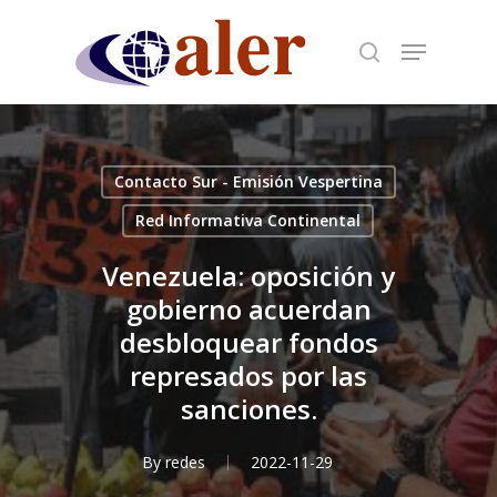
Skip
to
main
content
Contacto Sur - Emisión Vespertina
Red Informativa Continental
Venezuela: oposición y
gobierno acuerdan
desbloquear fondos
represados por las
sanciones.
By
redes
2022-11-29