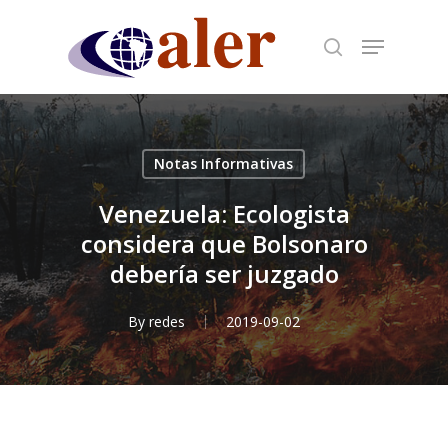
Skip
to
main
content
Notas Informativas
Venezuela: Ecologista
considera que Bolsonaro
debería ser juzgado
By
redes
2019-09-02