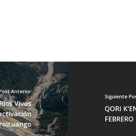
Post Anterior
Siguiente Po
íos Vivos
QORI K'E
ctivación
FEBRERO 
droituango