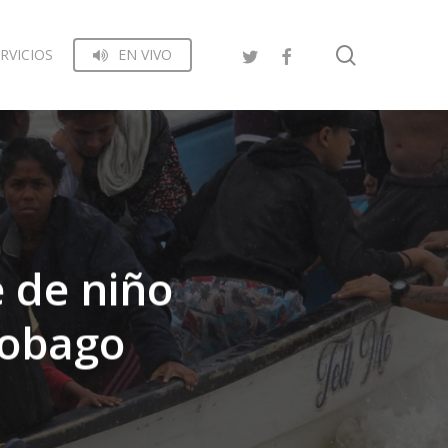
search
RVICIOS
EN VIVO
 de niño
Tobago