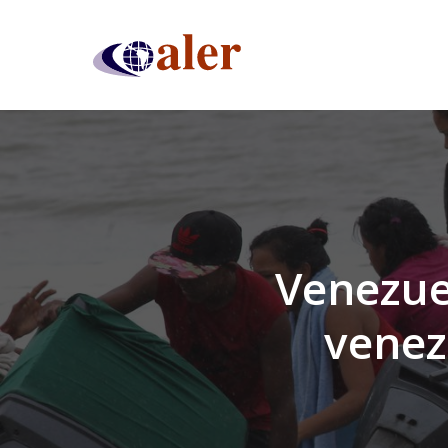
Skip
to
main
content
Venezue
venez