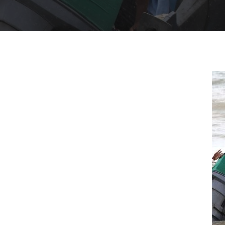
Presiona "ENTER" para buscar o "ESC" para cerrar