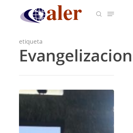
Skip
to
main
content
etiqueta
Evangelizacion