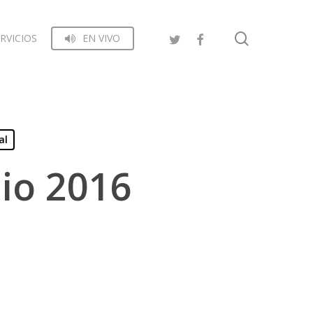
search
RVICIOS
EN VIVO
al
lio 2016