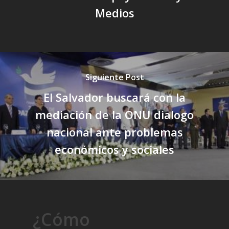
Medios
Siguiente Post
El Salvador buscará con la
mediación de la ONU dialogo
nacional ante problemas
económicos y sociales
¿Cómo