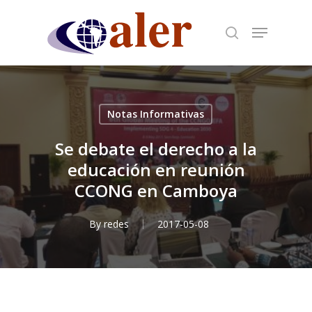
Skip
to
main
content
Notas Informativas
Se debate el derecho a la
educación en reunión
CCONG en Camboya
By
redes
2017-05-08