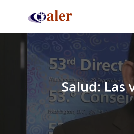
Skip
to
main
content
Salud: Las 