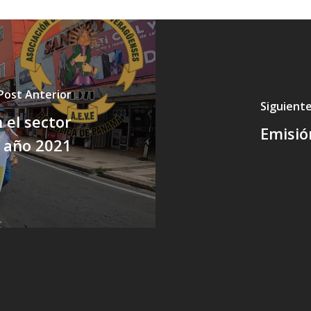
Post Anterior
Siguient
 el sector
Emisió
l año 2021