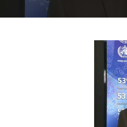
Presiona "ENTER" para buscar o "ESC" para cerrar