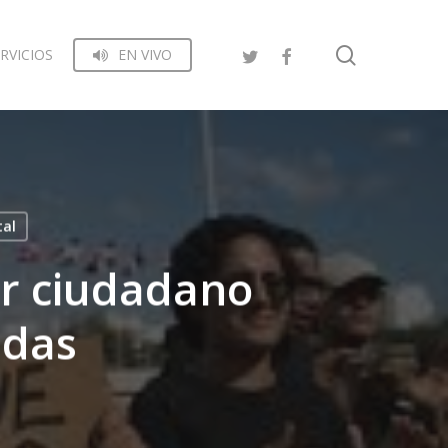
search
RVICIOS
EN VIVO
tal
or ciudadano
adas