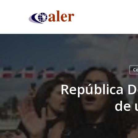
Skip
to
main
content
Co
República D
de 