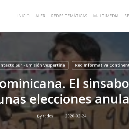
INICIO
ALER
REDES TEMÁTICAS
MULTIMEDIA
SE
ntacto Sur - Emisión Vespertina
Red Informativa Continen
ominicana. El sinsab
unas elecciones anul
By
redes
2020-02-24