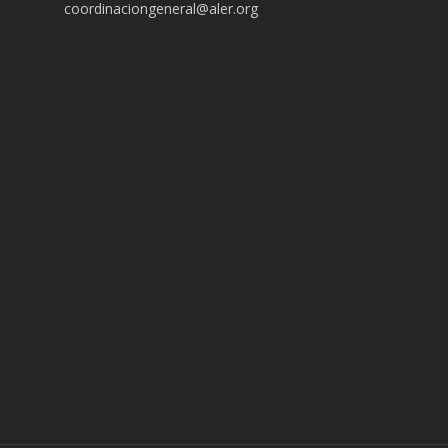
coordinaciongeneral@aler.org