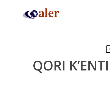
Skip
to
main
content
QORI K’ENT
Presiona "ENTER" para buscar o "ESC" para cerrar